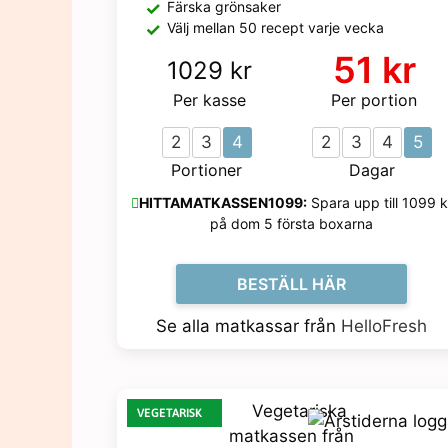
Färska grönsaker
Välj mellan 50 recept varje vecka
51 kr
1029 kr
Per kasse
Per portion
2
3
4
2
3
4
5
Portioner
Dagar
HITTAMATKASSEN1099:
Spara upp till 1099 k
på dom 5 första boxarna
BESTÄLL HÄR
Se alla matkassar från
HelloFresh
VEGETARISK