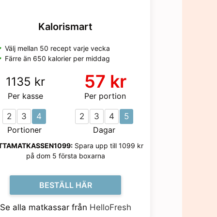
Kalorismart
Välj mellan 50 recept varje vecka
Färre än 650 kalorier per middag
57 kr
1135 kr
Per kasse
Per portion
2
3
4
2
3
4
5
Portioner
Dagar
TTAMATKASSEN1099:
Spara upp till 1099 kr
på dom 5 första boxarna
BESTÄLL HÄR
Se alla matkassar från
HelloFresh