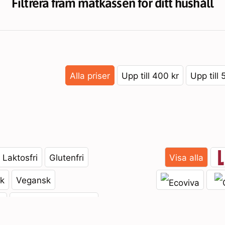
Filtrera fram matkassen för ditt hushåll
Alla priser
Upp till 400 kr
Upp till 
Laktosfri
Glutenfri
Visa alla
sk
Vegansk
a
Diet / Viktnedgångs