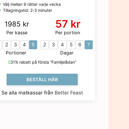
Välj mellan 9 rätter varje vecka
Tillagningstid: 2-3 minuter
57 kr
1985 kr
Per kasse
Per portion
2
3
4
5
2
3
4
5
6
7
Portioner
Dagar
31% rabatt på första “Familjelådan”
BESTÄLL HÄR
Se alla matkassar från
Better Feast