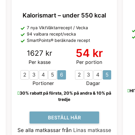
Kalorismart – under 550 kcal
7 nya ViktVäktarrecept / Vecka
94 valbara recept/vecka
SmartPoints® beräknade recept
54 kr
1627 kr
Per kasse
Per portion
2
3
4
5
6
2
3
4
5
Portioner
Dagar
HI
30% rabatt på första, 20% på andra & 10% på
tredje
BESTÄLL HÄR
Se alla matkassar från
Linas matkasse