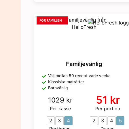
FÖR FAMILJEN
Familjevänlig
Välj mellan 50 recept varje vecka
Klassiska maträtter
Barnvänlig
51 kr
1029 kr
Per kasse
Per portion
2
3
4
2
3
4
5
Portioner
Dagar