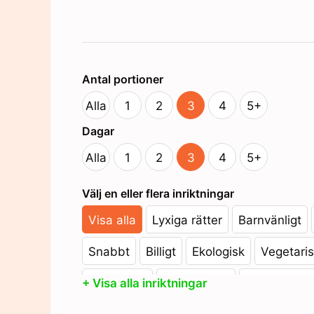
Antal portioner
Alla
1
2
3
4
5+
Dagar
Alla
1
2
3
4
5+
Välj en eller flera inriktningar
Nödvändiga
Dessa kakor
Visa alla
Lyxiga rätter
Barnvänligt
går inte att
välja bort. De
behövs för
Snabbt
Billigt
Ekologisk
Vegetari
att hemsidan
över huvud
+ Visa alla inriktningar
Flexitarian
Pescetarian
ViktVäktarn
taget ska
fungera.