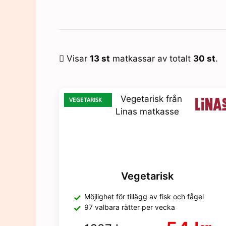
Små hushåll
För familjen
GI kasse
Statistik
För att vi ska
kunna
förbättra
Visar
13 st
matkassar av totalt
30 st
.
hemsidans
funktionalitet
och
uppbyggnad,
VEGETARISK
baserat på
hur hemsidan
används.
Upplevelse
För att vår
hemsida ska
Vegetarisk
prestera så
bra som
Möjlighet för tillägg av fisk och fågel
möjligt under
97 valbara rätter per vecka
ditt besök.
Om du nekar