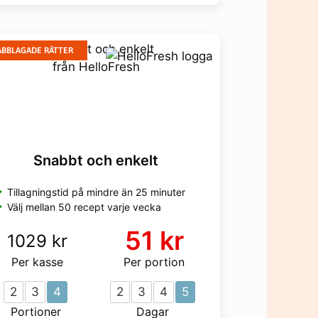
ABBLAGADE RÄTTER
Snabbt och enkelt
Tillagningstid på mindre än 25 minuter
Välj mellan 50 recept varje vecka
51 kr
1029 kr
Per kasse
Per portion
2
3
4
2
3
4
5
Portioner
Dagar