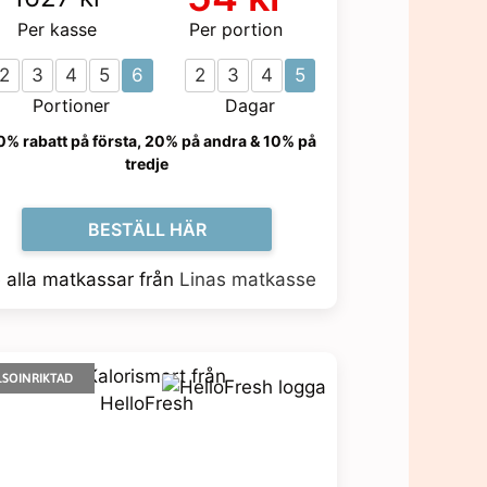
Per kasse
Per portion
2
3
4
5
6
2
3
4
5
Portioner
Dagar
0% rabatt på första, 20% på andra & 10% på
tredje
BESTÄLL HÄR
 alla matkassar från
Linas matkasse
LSOINRIKTAD