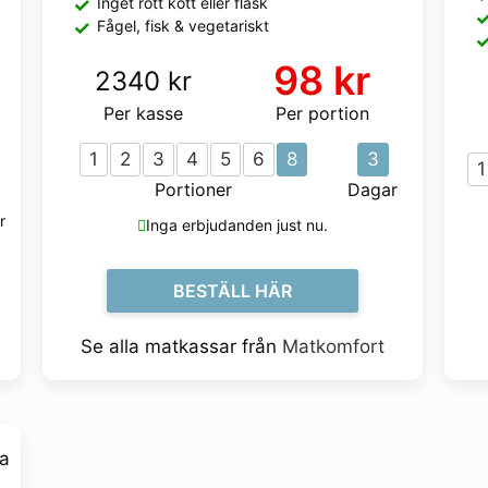
Inget rött kött eller fläsk
Fågel, fisk & vegetariskt
98 kr
2340 kr
Per kasse
Per portion
1
2
3
4
5
6
8
3
1
Portioner
Dagar
r
Inga erbjudanden just nu.
BESTÄLL HÄR
Se alla matkassar från
Matkomfort