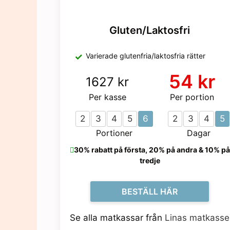
Gluten/Laktosfri
Varierade glutenfria/laktosfria rätter
54 kr
1627 kr
Per kasse
Per portion
2
3
4
5
6
2
3
4
5
Portioner
Dagar
30% rabatt på första, 20% på andra & 10% på
tredje
BESTÄLL HÄR
Se alla matkassar från
Linas matkasse