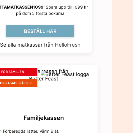
TTAMATKASSEN1099:
Spara upp till 1099 kr
på dom 5 första boxarna
BESTÄLL HÄR
Se alla matkassar från
HelloFresh
FÖR FAMILJEN
RDIGLAGADE RÄTTER
Familjekassen
Förberedda rätter. Värm & ät.