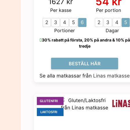
54 kr
1627 kr
de här
kakorna
Per kasse
Per portion
kommer viss
funktionalitet
2
3
4
5
6
2
3
4
5
att försvinna
Portioner
Dagar
från
hemsidan.
30% rabatt på första, 20% på andra & 10% på
tredje
Marknadsföring
Genom att dela
BESTÄLL HÄR
med dig av dina
intressen och ditt
Se alla matkassar från
Linas matkasse
beteende när du
surfar ökar du
chansen att få se
personligt
anpassat innehåll
GLUTENFRI
och erbjudanden.
LAKTOSFRI