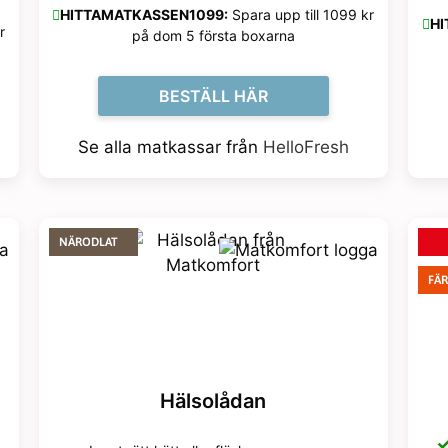
HITTAMATKASSEN1099:
Spara upp till 1099 kr
HI
r
på dom 5 första boxarna
BESTÄLL HÄR
Se alla matkassar från
HelloFresh
NÄRODLAT
FÄ
Hälsolådan