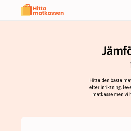
Hoppa
till
innehåll
Jämfö
Hitta den bästa mat
efter inriktning, le
matkasse men vi ha