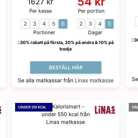
54 kr
1627 kr
Per kasse
Per portion
2
3
4
5
6
2
3
4
5
Portioner
Dagar
3
30% rabatt på första, 20% på andra & 10% på
tredje
BESTÄLL HÄR
Se
Se alla matkassar från
Linas matkasse
UNDER 550 KCAL
HÄ