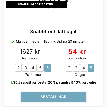
SNABBLAGADE RÄTTER
Snabbt och lättlagat
Måltider med en tillagningstid på 20 minuter
54 kr
1627 kr
Per kasse
Per portion
2
3
4
5
6
2
3
4
5
Portioner
Dagar
30% rabatt på första, 20% på andra & 10% på tredje
BESTÄLL HÄR