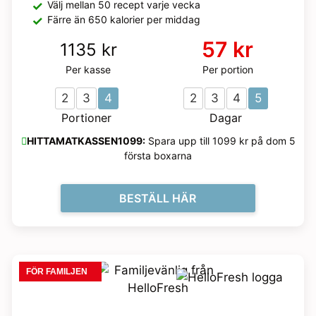
Välj mellan 50 recept varje vecka
Färre än 650 kalorier per middag
57 kr
1135 kr
Per kasse
Per portion
2
3
4
2
3
4
5
Portioner
Dagar
HITTAMATKASSEN1099:
Spara upp till 1099 kr på dom 5
första boxarna
BESTÄLL HÄR
FÖR FAMILJEN