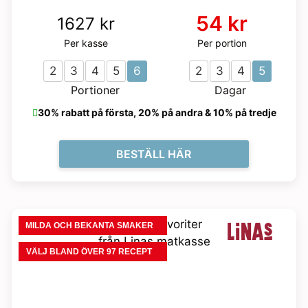
funktionalitet
att försvinna
54 kr
1627 kr
från
hemsidan.
Per kasse
Per portion
2
3
4
5
6
2
3
4
5
Marknadsföring
Portioner
Dagar
Genom att dela
med dig av dina
30% rabatt på första, 20% på andra & 10% på tredje
intressen och
ditt beteende när
du surfar ökar du
BESTÄLL HÄR
chansen att få se
personligt
anpassat
innehåll och
erbjudanden.
MILDA OCH BEKANTA SMAKER
VÄLJ BLAND ÖVER 97 RECEPT