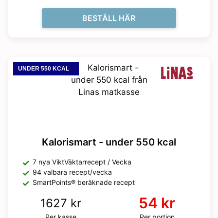
BESTÄLL HÄR
UNDER 550 KCAL
Kalorismart - under 550 kcal
7 nya ViktVäktarrecept / Vecka
94 valbara recept/vecka
SmartPoints® beräknade recept
54 kr
1627 kr
Per kasse
Per portion