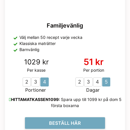
Familjevänlig
Välj mellan 50 recept varje vecka
Klassiska maträtter
Barnvänlig
51 kr
1029 kr
Per kasse
Per portion
2
3
4
2
3
4
5
Portioner
Dagar
HITTAMATKASSEN1099:
Spara upp till 1099 kr på dom 5
första boxarna
BESTÄLL HÄR