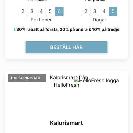
2
3
4
5
6
2
3
4
5
Portioner
Dagar
30% rabatt på första, 20% på andra & 10% på tredje
BESTÄLL HÄR
HÄLSOINRIKTAD
Kalorismart