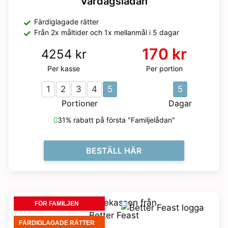
Vardagslådan
Färdiglagade rätter
Från 2x måltider och 1x mellanmål i 5 dagar
170 kr
4254 kr
Per kasse
Per portion
1
2
3
4
5
5
Portioner
Dagar
31% rabatt på första "Familjelådan"
BESTÄLL HÄR
FÖR FAMILJEN
FÄRDIGLAGADE RÄTTER