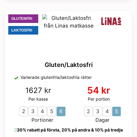
GLUTENFRI
LAKTOSFRI
Gluten/Laktosfri
Varierade glutenfria/laktosfria rätter
54 kr
1627 kr
Per kasse
Per portion
2
3
4
5
6
2
3
4
5
Portioner
Dagar
30% rabatt på första, 20% på andra & 10% på tredje