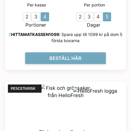
Per kasse
Per portion
2
3
4
2
3
4
5
Portioner
Dagar
HITTAMATKASSEN1099:
Spara upp till 1099 kr på dom 5
första boxarna
BESTÄLL HÄR
PESCETARISK