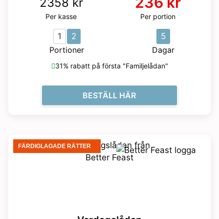
236 kr
2358 kr
Per kasse
Per portion
1
2
5
Portioner
Dagar
31% rabatt på första "Familjelådan"
BESTÄLL HÄR
FÄRDIGLAGADE RÄTTER