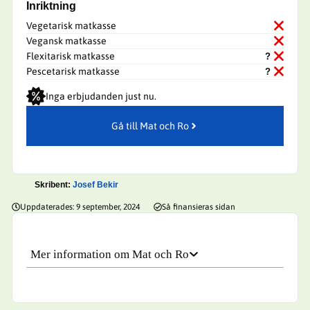
Inriktning
Vegetarisk matkasse
Vegansk matkasse
Flexitarisk matkasse
Pescetarisk matkasse
Inga erbjudanden just nu.
Gå till Mat och Ro
Skribent:
Josef Bekir
Nödvändiga
Dessa kakor
Uppdaterades:
9 september, 2024
Så finansieras sidan
går inte att
välja bort. De
behövs för
att hemsidan
Mer information om Mat och Ro
över huvud
taget ska
fungera.