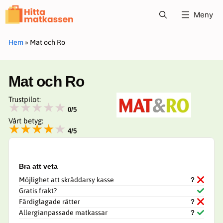
Hoppa
Meny
till
innehåll
Hem
»
Mat och Ro
Mat och Ro
Trustpilot:
★★★★★
0/5
Vårt betyg:
★★★★★
4/5
Bra att veta
Möjlighet att skräddarsy kasse
Gratis frakt?
Färdiglagade rätter
Allergianpassade matkassar