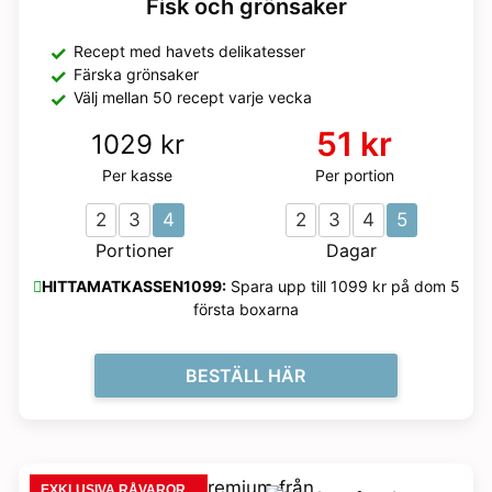
Fisk och grönsaker
Recept med havets delikatesser
Färska grönsaker
Välj mellan 50 recept varje vecka
51 kr
1029 kr
Per kasse
Per portion
2
3
4
2
3
4
5
Portioner
Dagar
HITTAMATKASSEN1099:
Spara upp till 1099 kr på dom 5
första boxarna
BESTÄLL HÄR
EXKLUSIVA RÅVAROR