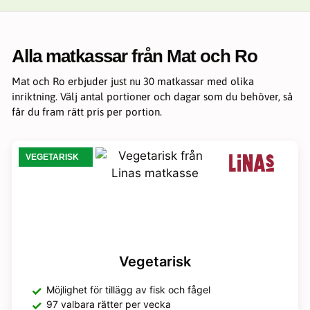
Statistik
För att vi ska
kunna
Alla matkassar från Mat och Ro
förbättra
hemsidans
funktionalitet
Mat och Ro erbjuder just nu 30 matkassar med olika
och
inriktning. Välj antal portioner och dagar som du behöver, så
uppbyggnad,
får du fram rätt pris per portion.
baserat på
hur hemsidan
används.
VEGETARISK
Upplevelse
För att vår
hemsida ska
prestera så
bra som
möjligt under
ditt besök.
Vegetarisk
Om du nekar
de här
Möjlighet för tillägg av fisk och fågel
kakorna
kommer viss
97 valbara rätter per vecka