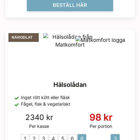
BESTÄLL HÄR
NÄRODLAT
Hälsolådan
Inget rött kött eller fläsk
Fågel, fisk & vegetariskt
98 kr
2340 kr
Per kasse
Per portion
1
2
3
4
5
6
8
3