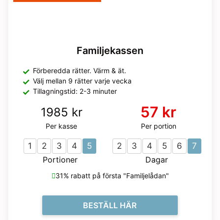
Familjekassen
Förberedda rätter. Värm & ät.
Välj mellan 9 rätter varje vecka
Tillagningstid: 2-3 minuter
57 kr
1985 kr
Per kasse
Per portion
1
2
3
4
5
2
3
4
5
6
7
Portioner
Dagar
31% rabatt på första "Familjelådan"
BESTÄLL HÄR