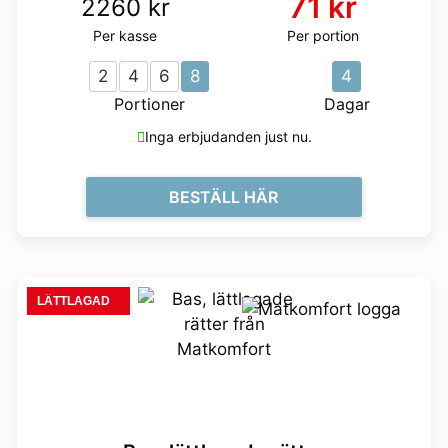
71 kr
2260 kr
Per kasse
Per portion
2
4
6
8
4
Portioner
Dagar
Inga erbjudanden just nu.
BESTÄLL HÄR
LÄTTLAGAD