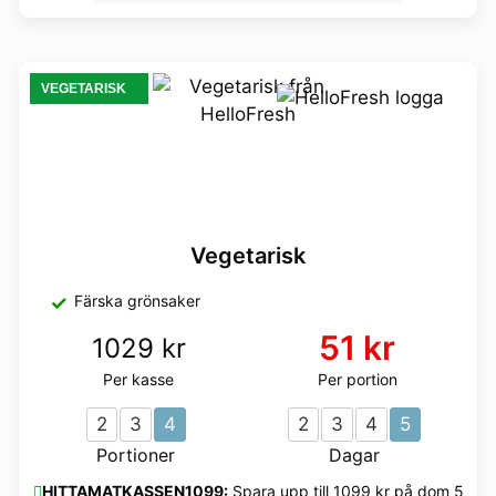
VEGETARISK
Vegetarisk
Färska grönsaker
51 kr
1029 kr
Per kasse
Per portion
2
3
4
2
3
4
5
Portioner
Dagar
HITTAMATKASSEN1099:
Spara upp till 1099 kr på dom 5