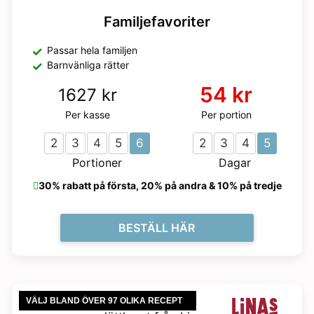
Familjefavoriter
Passar hela familjen
Barnvänliga rätter
54 kr
1627 kr
Per kasse
Per portion
2
3
4
5
6
2
3
4
5
Portioner
Dagar
30% rabatt på första, 20% på andra & 10% på tredje
BESTÄLL HÄR
VÄLJ BLAND ÖVER 97 OLIKA RECEPT