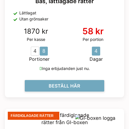
Bas, lättlagade rätter
Lättlagat
Utan grönsaker
58 kr
1870 kr
Per kasse
Per portion
4
8
4
Portioner
Dagar
Inga erbjudanden just nu.
BESTÄLL HÄR
FÄRDIGLAGADE RÄTTER