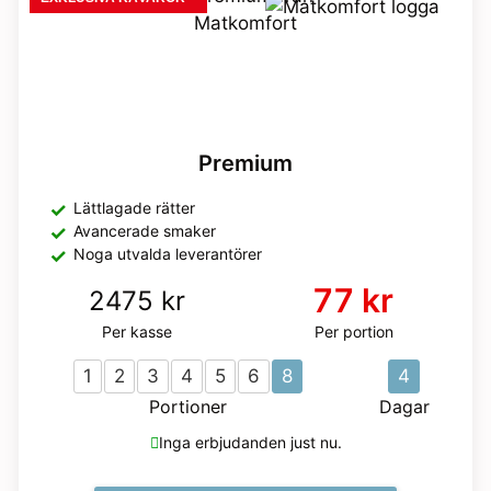
Premium
Lättlagade rätter
Avancerade smaker
Noga utvalda leverantörer
77 kr
2475 kr
Per kasse
Per portion
1
2
3
4
5
6
8
4
Portioner
Dagar
Inga erbjudanden just nu.