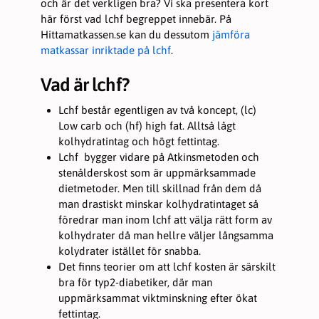
och är det verkligen bra? Vi ska presentera kort
här först vad lchf begreppet innebär. På
Statistik
För att vi ska
Hittamatkassen.se kan du dessutom
jämföra
kunna
matkassar inriktade på lchf
.
förbättra
hemsidans
Vad är lchf?
funktionalitet
och
uppbyggnad,
Lchf består egentligen av två koncept, (lc)
baserat på
Low carb och (hf) high fat. Alltså lågt
hur hemsidan
kolhydratintag och högt fettintag.
används.
Lchf bygger vidare på Atkinsmetoden och
stenålderskost som är uppmärksammade
dietmetoder. Men till skillnad från dem då
Upplevelse
För att vår
man drastiskt minskar kolhydratintaget så
hemsida ska
föredrar man inom lchf att välja rätt form av
prestera så
kolhydrater då man hellre väljer långsamma
bra som
möjligt under
kolydrater istället för snabba.
ditt besök.
Det finns teorier om att lchf kosten är särskilt
Om du nekar
bra för typ2-diabetiker, där man
de här
uppmärksammat viktminskning efter ökat
kakorna
kommer viss
fettintag.