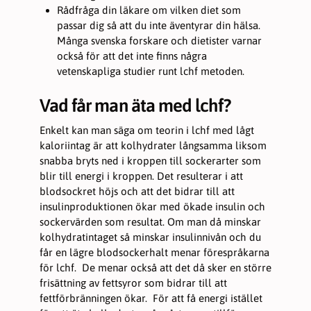
funktionalitet
Rådfråga din läkare om vilken diet som
att försvinna
passar dig så att du inte äventyrar din hälsa.
från
hemsidan.
Många svenska forskare och dietister varnar
också för att det inte finns några
vetenskapliga studier runt lchf metoden.
Marknadsföring
Genom att dela
Vad får man äta med lchf?
med dig av dina
intressen och
Enkelt kan man säga om teorin i lchf med lågt
ditt beteende när
du surfar ökar du
kaloriintag är att kolhydrater långsamma liksom
chansen att få se
snabba bryts ned i kroppen till sockerarter som
personligt
blir till energi i kroppen. Det resulterar i att
anpassat
innehåll och
blodsockret höjs och att det bidrar till att
erbjudanden.
insulinproduktionen ökar med ökade insulin och
sockervärden som resultat. Om man då minskar
kolhydratintaget så minskar insulinnivån och du
får en lägre blodsockerhalt menar förespråkarna
för lchf. De menar också att det då sker en större
frisättning av fettsyror som bidrar till att
fettförbränningen ökar. För att få energi istället