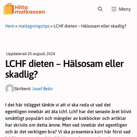
Hoppa
Meny
till
innehåll
Hem
»
matlagningstips
»
LCHF dieten – Hälsosam eller skadlig?
Uppdaterad
20 augusti, 2024
LCHF dieten – Hälsosam eller
skadlig?
Skribent:
Josef Bekir
I det här inlägget tänkte vi att vi ska reda ut vad det
egentligen innebär att äta lchf. Lchf har det senaste året blivit
omåttligt populärt och mängder av kokböcker och artiklar
har skrivits om detta ämne. Men vad innebär det egentligen
och är det verkligen bra? Vi ska presentera kort här först vad