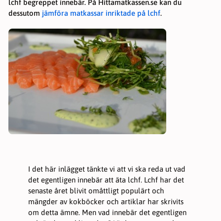
lchf begreppet innebär. På Hittamatkassen.se kan du
dessutom
jämföra matkassar inriktade på lchf
.
Nödvändiga
Dessa kakor
går inte att
välja bort. De
I det här inlägget tänkte vi att vi ska reda ut vad
behövs för
att hemsidan
det egentligen innebär att äta lchf. Lchf har det
över huvud
senaste året blivit omåttligt populärt och
taget ska
mängder av kokböcker och artiklar har skrivits
fungera.
om detta ämne. Men vad innebär det egentligen