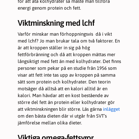
för att äta kolhydrater så måste man tillföra
energi genom protein och fett.
Viktminskning med lchf
Varför minskar man förhoppningsvis då i vikt
med lchf? Jo man brukar tala om två faktorer. En
är att kroppen ställer in sig på hög
fettförbränning och då att kroppen mättas mer
långsiktigt med fett än med kolhydrater. Det finns
personer som pekar på en studie från 1956 som
visar att fett inte tas upp av kroppen på samma
sätt som protein och kolhydrater. Den teorin
motsäger då alltså att en kalori alltid är en
kalori. Man hävdar att en kost bestående av
större del fett än protein eller kolhydrater gör
att viktminskningen blir större. Läs gärna
inlägget
om den bästa dieten där vi utgår från SVT’s
jämförelse mellan olika dieter.
Viktiga omega-fettsyror