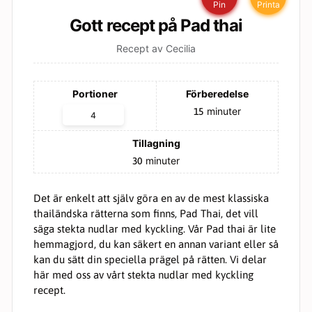
Pin
Printa
Gott recept på Pad thai
Recept av Cecilia
Portioner
Förberedelse
minuter
15
Tillagning
minuter
30
Nödvändiga
Det är enkelt att själv göra en av de mest klassiska
Dessa kakor
thailändska rätterna som finns, Pad Thai, det vill
går inte att
välja bort. De
säga stekta nudlar med kyckling. Vår Pad thai är lite
behövs för
hemmagjord, du kan säkert en annan variant eller så
att hemsidan
kan du sätt din speciella prägel på rätten. Vi delar
över huvud
här med oss av vårt stekta nudlar med kyckling
taget ska
fungera.
recept.