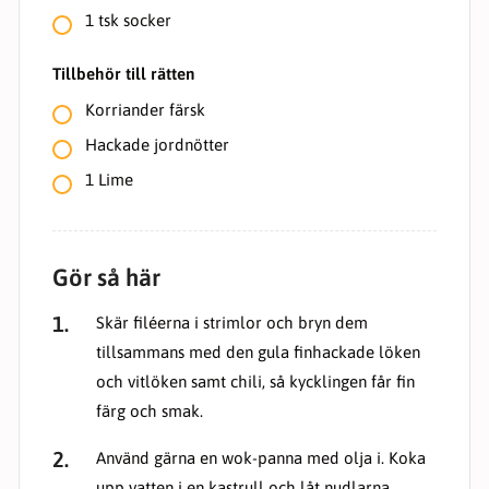
funktionalitet
1
tsk socker
att försvinna
från
hemsidan.
Tillbehör till rätten
Korriander färsk
Marknadsföring
Hackade jordnötter
Genom att dela
med dig av dina
1
Lime
intressen och
ditt beteende när
du surfar ökar du
chansen att få se
personligt
Gör så här
anpassat
innehåll och
erbjudanden.
Skär filéerna i strimlor och bryn dem
tillsammans med den gula finhackade löken
och vitlöken samt chili, så kycklingen får fin
färg och smak.
Använd gärna en wok-panna med olja i. Koka
upp vatten i en kastrull och låt nudlarna