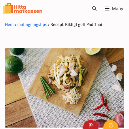
Hoppa
Meny
till
innehåll
Hem
»
matlagningstips
»
Recept: Riktigt gott Pad Thai