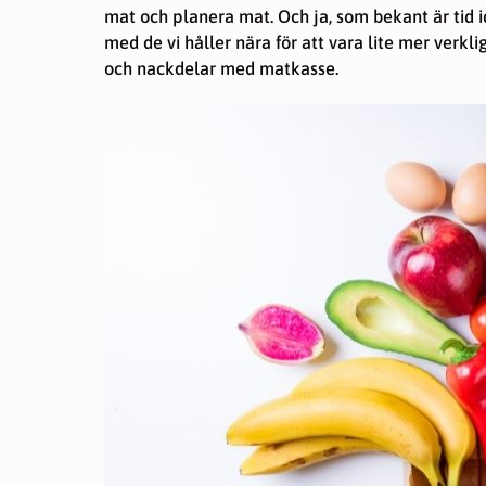
mat och planera mat. Och ja, som bekant är tid i
med de vi håller nära för att vara lite mer verklig
och nackdelar med matkasse.
Nödvändiga
Dessa kakor
går inte att
välja bort. De
behövs för
att hemsidan
över huvud
taget ska
fungera.