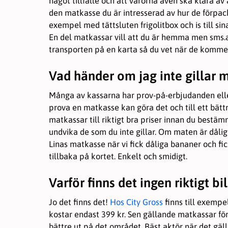
något tillfälle och att varorna även ska klara av
den matkasse du är intresserad av hur de förpac
exempel med tättsluten frigolitbox och is till sina
En del matkassar vill att du är hemma men sms.a
transporten på en karta så du vet när de komme
Vad händer om jag inte gillar 
Många av kassarna har prov-på-erbjudanden eller
prova en matkasse kan göra det och till ett bättr
matkassar till riktigt bra priser innan du bestäm
undvika de som du inte gillar. Om maten är dåli
Linas matkasse när vi fick dåliga bananer och fi
tillbaka på kortet. Enkelt och smidigt.
Varför finns det ingen riktigt b
Jo det finns det!
Hos City Gross
finns till exempe
kostar endast 399 kr. Sen gällande matkassar fö
bättre ut på det området. Bäst aktör när det gäll