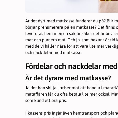
Statistik
För att vi ska
Är det dyrt med matkasse funderar du på? Blir 
kunna
börjar prenumerera på en matkasse? Det finns 
förbättra
hemsidans
levereras hem men en sak är säker det är bevisat 
funktionalitet
mat och planera mat. Och ja, som bekant är tid i
och
med de vi håller nära för att vara lite mer verklig
uppbyggnad,
och nackdelar med matkasse.
baserat på
hur hemsidan
används.
Fördelar och nackdelar med
Är det dyrare med matkasse?
Upplevelse
För att vår
Ja det kan skilja i priser mot att handla i mataf
hemsida ska
mataffären får du ofta betala lite mer också. Mat
prestera så
som kund ett bra pris.
bra som
möjligt under
ditt besök.
I kassens pris ingår även hemtransport och plan
Om du nekar