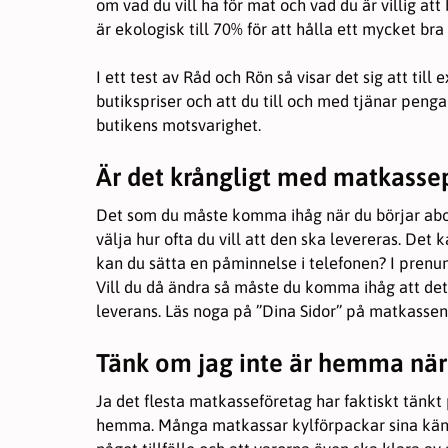
om vad du vill ha för mat och vad du är villig att
de här
är ekologisk till 70% för att hålla ett mycket bra 
kakorna
kommer viss
funktionalitet
I ett test av Råd och Rön så visar det sig att till
att försvinna
butikspriser och att du till och med tjänar peng
från
hemsidan.
butikens motsvarighet.
Är det krångligt med matkass
Marknadsföring
Genom att dela
Det som du måste komma ihåg när du börjar abo
med dig av dina
välja hur ofta du vill att den ska levereras. De
intressen och ditt
kan du sätta en påminnelse i telefonen? I prenu
beteende när du
Vill du då ändra så måste du komma ihåg att det
surfar ökar du
chansen att få se
leverans. Läs noga på ”Dina Sidor” på matkassen
personligt
anpassat innehåll
Tänk om jag inte är hemma n
och erbjudanden.
Ja det flesta matkasseföretag har faktiskt tänkt 
hemma. Många matkassar kylförpackar sina känsli