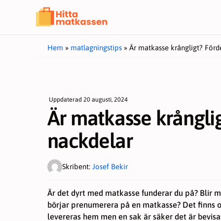
Hoppa
till
innehåll
Hem
»
matlagningstips
»
Är matkasse krångligt? Förd
Uppdaterad
20 augusti, 2024
Är matkasse krångli
nackdelar
Skribent:
Josef Bekir
Är det dyrt med matkasse funderar du på? Blir 
börjar prenumerera på en matkasse? Det finns 
levereras hem men en sak är säker det är bevisat 