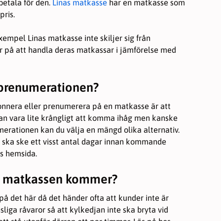
 betala för den.
Linas matkasse
har en matkasse som
pris.
 exempel Linas matkasse inte skiljer sig från
ar på att handla deras matkassar i jämförelse med
eprenumerationen
?
nnera eller prenumerera på en matkasse är att
t kan vara lite krångligt att komma ihåg men kanske
merationen kan du välja en mängd olika alternativ.
 ska ske ett visst antal dagar innan kommande
s hemsida.
är matkassen kommer
?
på det här då det händer ofta att kunder inte är
ga råvaror så att kylkedjan inte ska bryta vid