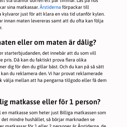
 att stå utanför dörren ett par timmar. Läs på hos
kar sina matkassar.
Årstiderna
förpackar till
 kylvaror just för att klara en viss tid utanför kylen.
r innan maten levereras samt att du ofta kan följa
r.
maten eller om maten är dålig?
 starterbjudanden, det innebär att du som vill
e pris. Då kan du faktiskt prova flera olika
mer dig för den du gillar bäst. Och du kan på så sätt
g kan du reklamera den. Vi har provat reklamerade
ck välja mellan att ha pengarna tillgodo eller få dem
illig matkasse eller för 1 person?
l en matkasse som heter just Billiga matkassen som
r det mindre hushållet, så börjar marknaden se
er matkassar för 1 eller 2 personer är Årstiderna, de