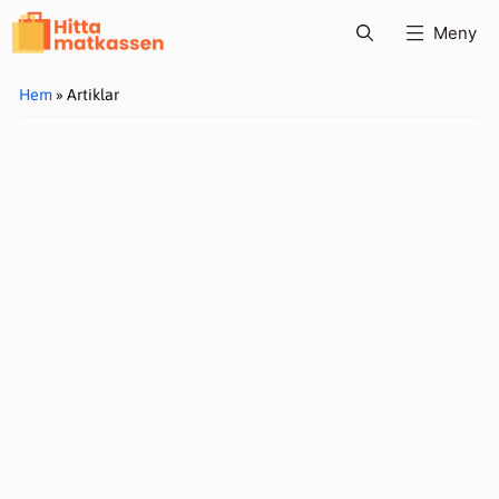
Hoppa
Meny
till
innehåll
Hem
»
Artiklar